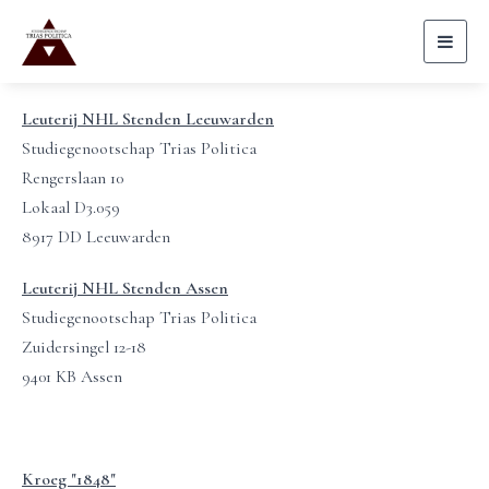
Toggl
naviga
Leuterij NHL Stenden Leeuwarden
Studiegenootschap Trias Politica
Rengerslaan 10
Lokaal D3.059
8917 DD Leeuwarden
Leuterij NHL Stenden Assen
Studiegenootschap Trias Politica
Zuidersingel 12-18
9401 KB Assen
Kroeg "1848"