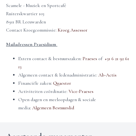
Scamele - Muziek en Sportcafé
Ruiterskwartier 103
8911 BR Leeuwarden
Contact Kroegcommissie:
Kroeg Assessor
Mailadressen Praesidium
Extern contact & bestuurszaken:
Praeses
of
‭+31 6 21 92 61
13‬
Algemeen contact & ledenadministratie:
Ab-Actis
Financiële zaken:
Quaestor
Activiteiten coördinatie:
Vice-Praeses
Open dagen en meeloopdagen & sociale
media:
Algemeen Bestuurslid