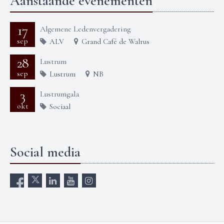
Aanstaande evenementen
17
Algemene Ledenvergadering
sep
ALV
Grand Café de Walrus
28
Lustrum
sep
Lustrum
NB
3
Lustrumgala
okt
Sociaal
Social media