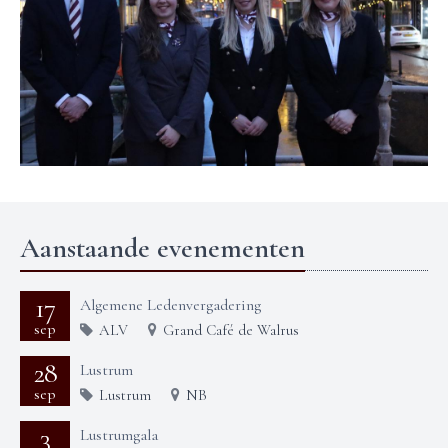
Aanstaande evenementen
17
Algemene Ledenvergadering
sep
ALV
Grand Café de Walrus
28
Lustrum
sep
Lustrum
NB
3
Lustrumgala