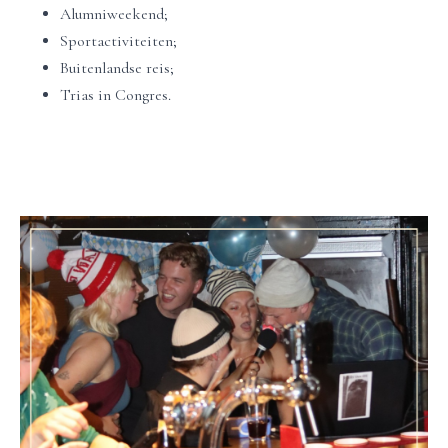
Alumniweekend;
Sportactiviteiten;
Buitenlandse reis;
Trias in Congres.