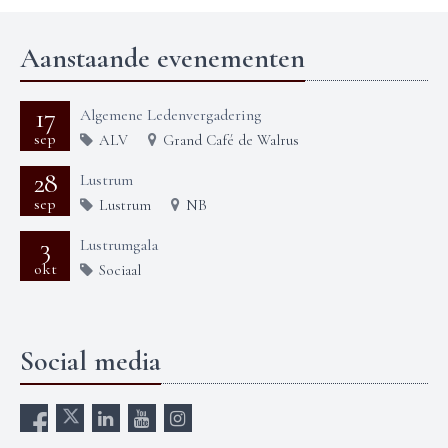
Aanstaande evenementen
17
Algemene Ledenvergadering
sep
ALV
Grand Café de Walrus
28
Lustrum
sep
Lustrum
NB
3
Lustrumgala
okt
Sociaal
Social media