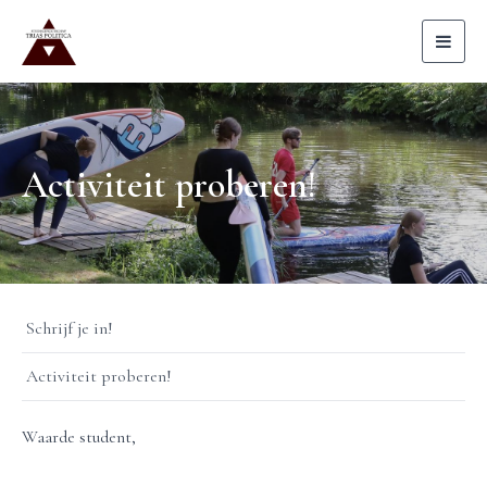
Toggl
naviga
Activiteit proberen!
Schrijf je in!
Activiteit proberen!
Waarde student,