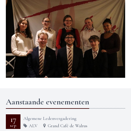
Aanstaande evenementen
17
Algemene Ledenvergadering
sep
ALV
Grand Café de Walrus