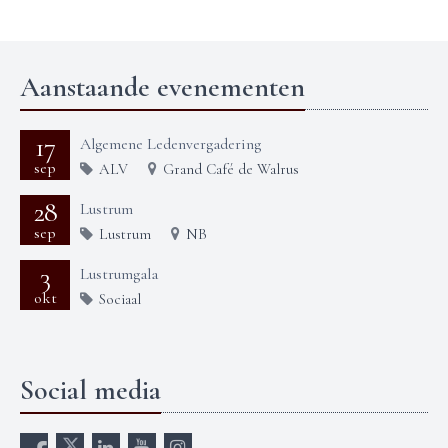
Aanstaande evenementen
17
Algemene Ledenvergadering
sep
ALV
Grand Café de Walrus
28
Lustrum
sep
Lustrum
NB
3
Lustrumgala
okt
Sociaal
Social media