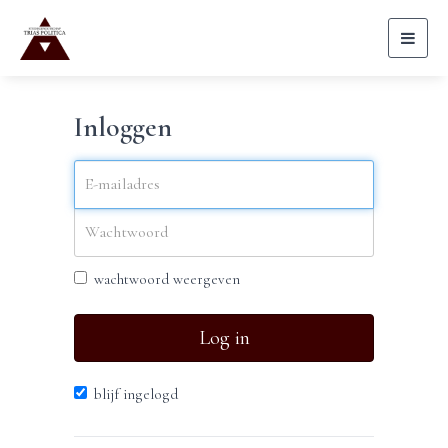
Toggl
naviga
Inloggen
wachtwoord weergeven
Log in
blijf ingelogd