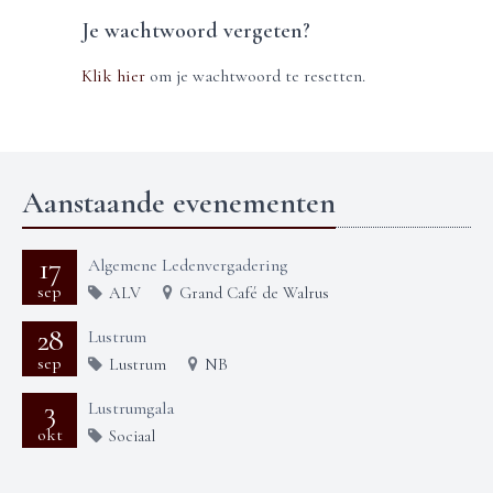
Je wachtwoord vergeten?
Klik hier
om je wachtwoord te resetten.
Aanstaande evenementen
17
Algemene Ledenvergadering
sep
ALV
Grand Café de Walrus
28
Lustrum
sep
Lustrum
NB
3
Lustrumgala
okt
Sociaal