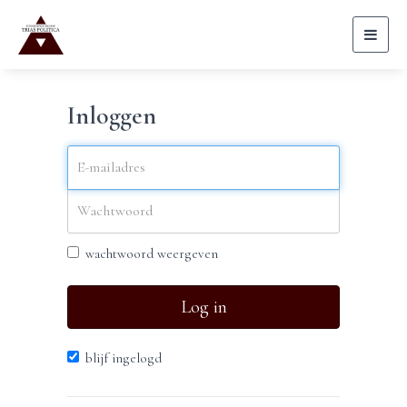
Toggl
naviga
Inloggen
wachtwoord weergeven
Log in
blijf ingelogd