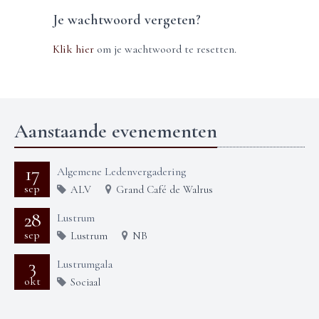
Je wachtwoord vergeten?
Klik hier
om je wachtwoord te resetten.
Aanstaande evenementen
17
Algemene Ledenvergadering
sep
ALV
Grand Café de Walrus
28
Lustrum
sep
Lustrum
NB
3
Lustrumgala
okt
Sociaal