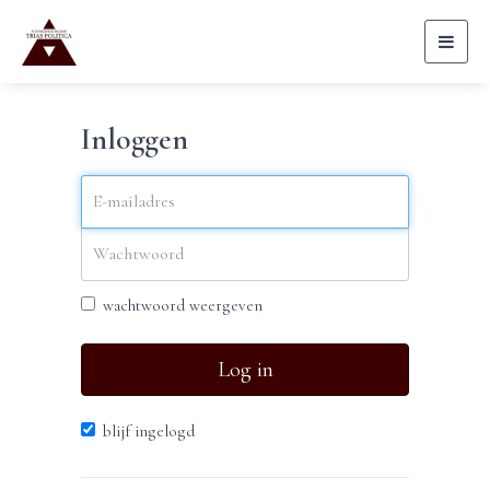
Toggl
naviga
Inloggen
wachtwoord weergeven
Log in
blijf ingelogd