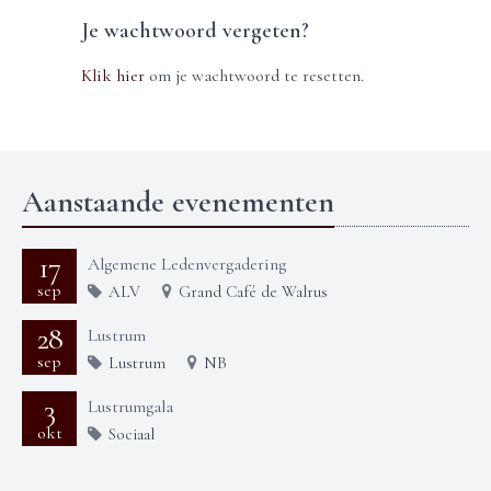
Je wachtwoord vergeten?
Klik hier
om je wachtwoord te resetten.
Aanstaande evenementen
17
Algemene Ledenvergadering
sep
ALV
Grand Café de Walrus
28
Lustrum
sep
Lustrum
NB
3
Lustrumgala
okt
Sociaal