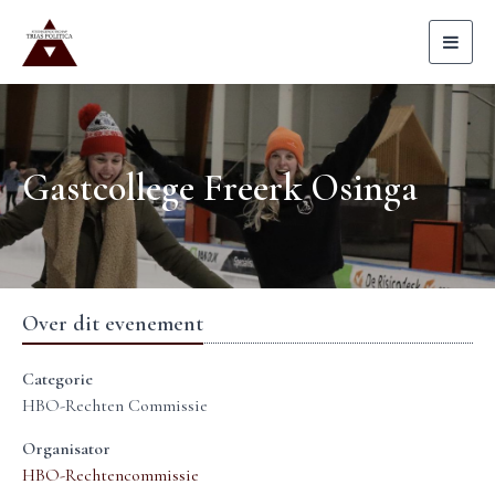
Toggl
naviga
Gastcollege Freerk Osinga
Over dit evenement
Categorie
HBO-Rechten Commissie
Organisator
HBO-Rechtencommissie