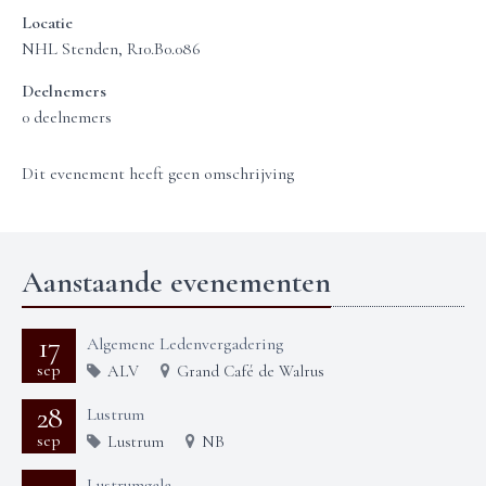
Locatie
NHL Stenden, R10.B0.086
Deelnemers
0 deelnemers
Dit evenement heeft geen omschrijving
Aanstaande evenementen
17
Algemene Ledenvergadering
sep
ALV
Grand Café de Walrus
28
Lustrum
sep
Lustrum
NB
Lustrumgala