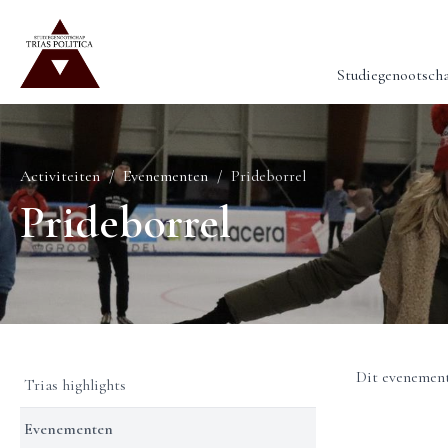
Studiegenootsch
Activiteiten
Evenementen
Prideborrel
Prideborrel
Dit evenement
Trias highlights
Evenementen