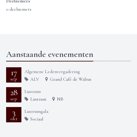
Deelnemers
0 deelnemers
Aanstaande evenementen
17
Algemene Ledenvergadering
sep
ALV
Grand Café de Walrus
28
Lustrum
sep
Lustrum
NB
3
Lustrumgala
okt
Sociaal